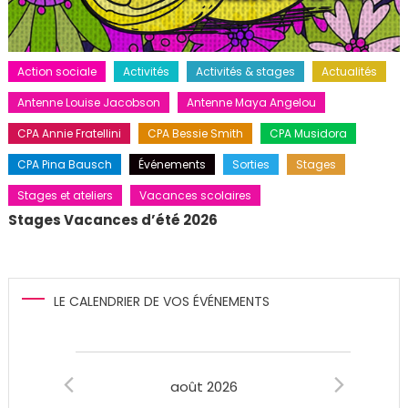
Action sociale
Activités
Activités & stages
Actualités
Antenne Louise Jacobson
Antenne Maya Angelou
CPA Annie Fratellini
CPA Bessie Smith
CPA Musidora
CPA Pina Bausch
Événements
Sorties
Stages
Stages et ateliers
Vacances scolaires
Stages Vacances d’été 2026
LE CALENDRIER DE VOS ÉVÉNEMENTS
Évènements
août 2026