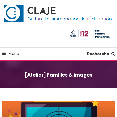
Skip
Panneau de gestion des cookies
To
Content
Culture Loisir Animation Jeu Education
Claje
Menu
Recherche
[Atelier] Familles & images