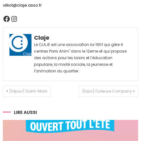
villiot@claje.asso.fr
Facebook
Instagram
Claje
Le CLAJE est une association loi 1901 qui gère 4
centres Paris Anim' dans le 12eme et qui propose
des actions pour les loisirs et l’éducation
populaire, la mixité sociale, la jeunesse et
l'animation du quartier.
Navigation
[Séjour] Saint-Malo
[Expo] Furieuse Company
de
l’article
LIRE AUSSI