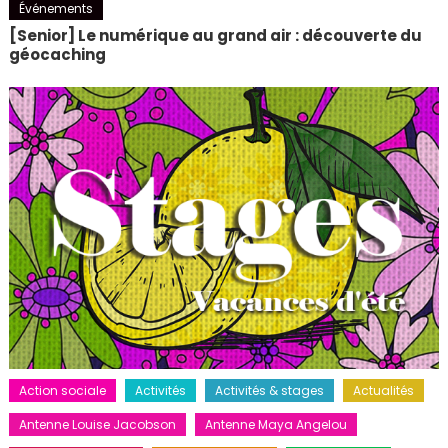
Événements
[Senior] Le numérique au grand air : découverte du
géocaching
Action sociale
Activités
Activités & stages
Actualités
Antenne Louise Jacobson
Antenne Maya Angelou