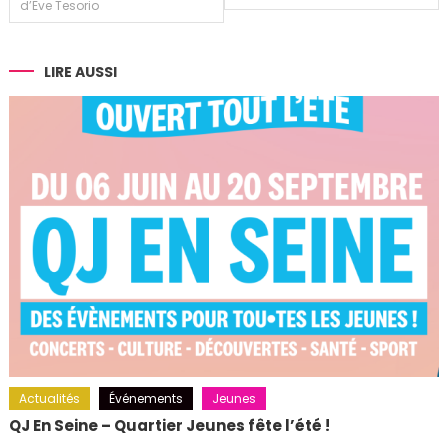
de
d’Eve Tesorio
l’article
LIRE AUSSI
Actualités
Événements
Jeunes
QJ En Seine – Quartier Jeunes fête l’été !