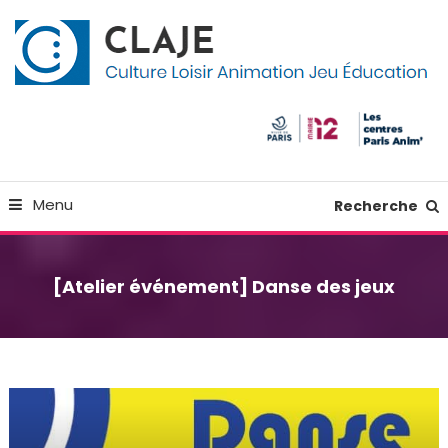
Skip
Panneau de gestion des cookies
To
Content
Culture Loisir Animation Jeu Education
Claje
Menu
Recherche
[Atelier événement] Danse des jeux