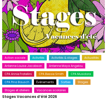
Action sociale
Activités
Activités & stages
Actualités
Antenne Louise Jacobson
Antenne Maya Angelou
CPA Annie Fratellini
CPA Bessie Smith
CPA Musidora
CPA Pina Bausch
Événements
Sorties
Stages
Stages et ateliers
Vacances scolaires
Stages Vacances d’été 2026