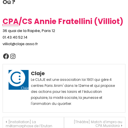
Où ?
CPA
/CS Annie Fratellini (Villiot)
36 quai de la Rapée, Paris 12
01.43.40.52.14
villiot@claje.asso.fr
Facebook
Instagram
Claje
Le CLAJE est une association loi 1901 qui gère 4
centres Paris Anim' dans le 12eme et qui propose
des actions pour les loisirs et l’éducation
populaire, la mixité sociale, la jeunesse et
l'animation du quartier.
Navigation
[Installation] La
[Théâtre] Match d’impro au
CPA Musidora
métamorphose de l’Erutan