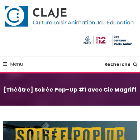
Skip
Panneau de gestion des cookies
To
Content
Culture Loisir Animation Jeu Education
Claje
Menu
Recherche
[Théâtre] Soirée Pop-Up #1 avec Cie Magriff