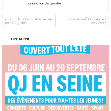
l'animation du quartier.
Navigation
[Expo] Tras las huellas verdes
[Évènement] Le carnaval
péruvien
de « El Tigrillo »
de
l’article
LIRE AUSSI