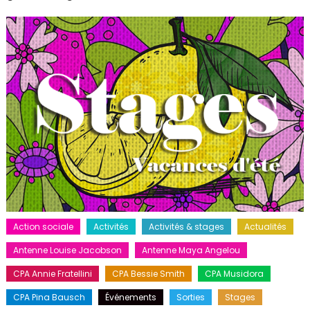
Action sociale
Activités
Activités & stages
Actualités
Antenne Louise Jacobson
Antenne Maya Angelou
CPA Annie Fratellini
CPA Bessie Smith
CPA Musidora
CPA Pina Bausch
Événements
Sorties
Stages