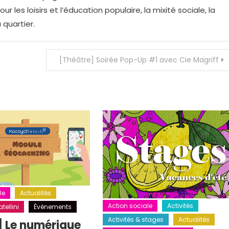
r les loisirs et l’éducation populaire, la mixité sociale, la
 quartier.
[Théâtre] Soirée Pop-Up #1 avec Cie Magriff
le
Actualités
Action sociale
Activités
tellini
Événements
Activités & stages
Actualités
] Le numérique