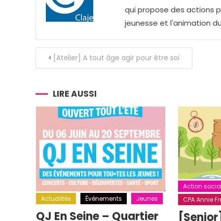
qui propose des actions pou
jeunesse et l'animation du
Navigation
[Atelier] A tout âge agir pour être soi
de
l’article
LIRE AUSSI
Action socia
Actualités
Événements
Jeunes
CPA Annie Fra
QJ En Seine – Quartier
[Senior