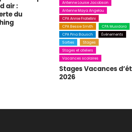
Antenne Louise Jacobson
 air :
Antenne Maya Angelou
erte du
CPA Annie Fratellini
hing
CPA Bessie Smith
CPA Musidora
CPA Pina Bausch
Événements
Sorties
Stages
Stages et ateliers
Vacances scolaires
Stages Vacances d’é
2026