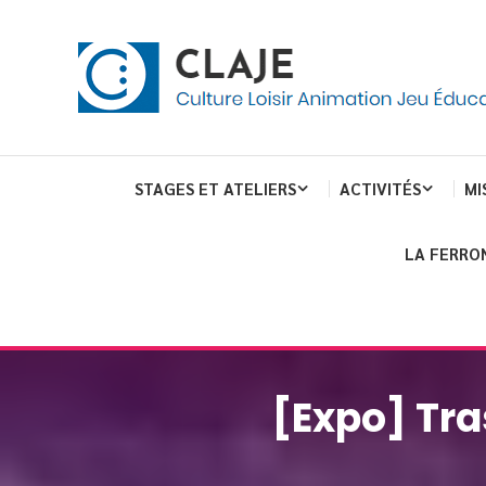
Skip
Panneau de gestion des cookies
To
Content
Culture Loisir Animation Jeu Education
Claje
STAGES ET ATELIERS
ACTIVITÉS
MI
LA FERRO
[Expo] Tras