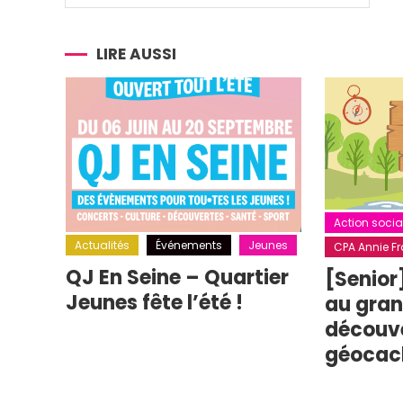
de
l’article
LIRE AUSSI
Action socia
Actualités
Événements
Jeunes
CPA Annie Fra
QJ En Seine – Quartier
[Senior
Jeunes fête l’été !
au grand
découv
géocac