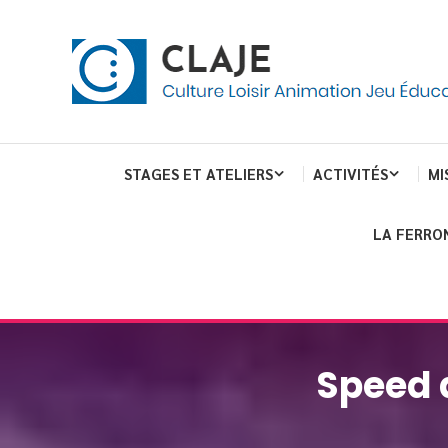
Skip
Panneau de gestion des cookies
To
Content
Culture Loisir Animation Jeu Education
Claje
STAGES ET ATELIERS
ACTIVITÉS
MI
LA FERRO
Speed d