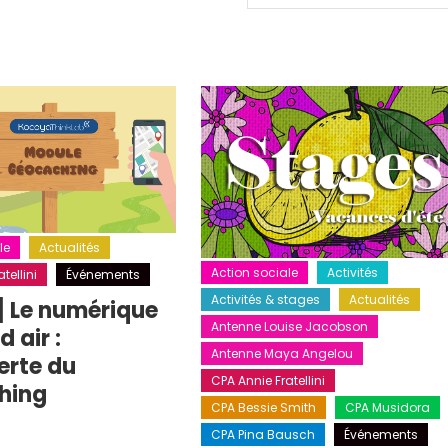
le
Actualités
Action sociale
Activités
tellini
Événements
Activités & stages
Actualités
] Le numérique
Antenne Louise Jacobson
 air :
Antenne Maya Angelou
erte du
CPA Annie Fratellini
hing
CPA Bessie Smith
CPA Musidora
CPA Pina Bausch
Événements