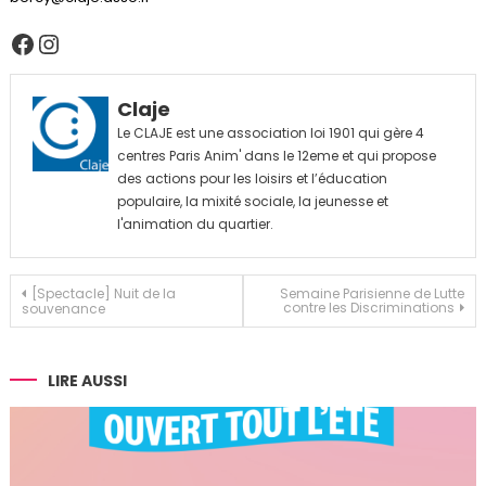
Facebook
Instagram
Claje
Le CLAJE est une association loi 1901 qui gère 4
centres Paris Anim' dans le 12eme et qui propose
des actions pour les loisirs et l’éducation
populaire, la mixité sociale, la jeunesse et
l'animation du quartier.
Navigation
[Spectacle] Nuit de la
Semaine Parisienne de Lutte
contre les Discriminations
souvenance
de
l’article
LIRE AUSSI