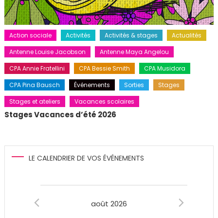
Action sociale
Activités
Activités & stages
Actualités
Antenne Louise Jacobson
Antenne Maya Angelou
CPA Annie Fratellini
CPA Bessie Smith
CPA Musidora
CPA Pina Bausch
Événements
Sorties
Stages
Stages et ateliers
Vacances scolaires
Stages Vacances d’été 2026
LE CALENDRIER DE VOS ÉVÉNEMENTS
Évènements
août 2026