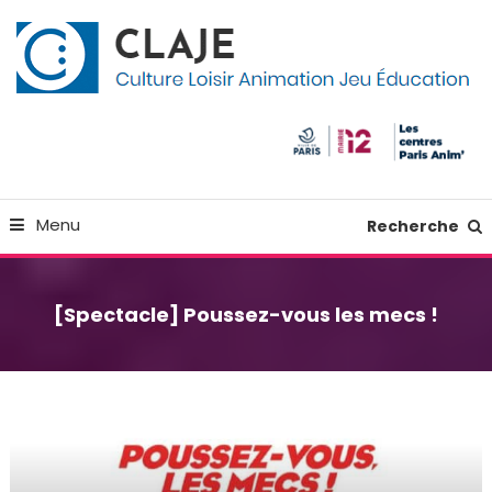
Skip
Panneau de gestion des cookies
To
Content
Culture Loisir Animation Jeu Education
Claje
Menu
Recherche
[Spectacle] Poussez-vous les mecs !