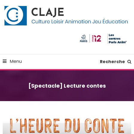
Skip
Panneau de gestion des cookies
To
Content
Culture Loisir Animation Jeu Education
Claje
Menu
Recherche
[Spectacle] Lecture contes