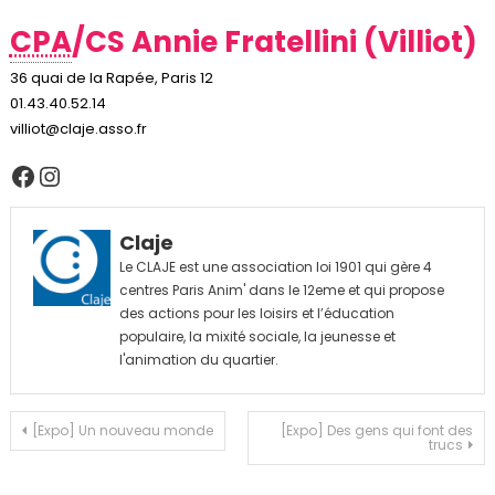
CPA
/CS Annie Fratellini (Villiot)
36 quai de la Rapée, Paris 12
01.43.40.52.14
villiot@claje.asso.fr
Facebook
Instagram
Claje
Le CLAJE est une association loi 1901 qui gère 4
centres Paris Anim' dans le 12eme et qui propose
des actions pour les loisirs et l’éducation
populaire, la mixité sociale, la jeunesse et
l'animation du quartier.
Navigation
[Expo] Un nouveau monde
[Expo] Des gens qui font des
trucs
de