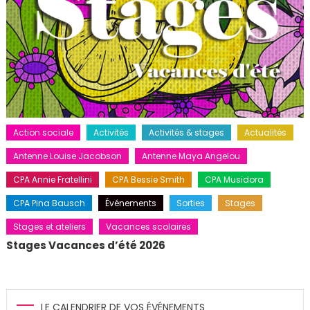
Action sociale
Activités
Activités & stages
Actualités
Antenne Louise Jacobson
Antenne Maya Angelou
CPA Annie Fratellini
CPA Bessie Smith
CPA Musidora
CPA Pina Bausch
Événements
Sorties
Stages
Stages et ateliers
Vacances scolaires
Stages Vacances d’été 2026
LE CALENDRIER DE VOS ÉVÉNEMENTS