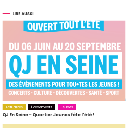
de
l’article
LIRE AUSSI
Actualités
Événements
Jeunes
QJ En Seine – Quartier Jeunes fête l’été !