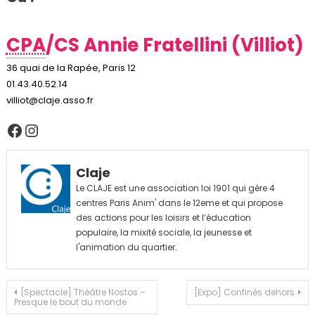
CPA
/CS Annie Fratellini (Villiot)
36 quai de la Rapée, Paris 12
01.43.40.52.14
villiot@claje.asso.fr
Facebook
Instagram
Claje
Le CLAJE est une association loi 1901 qui gère 4
centres Paris Anim' dans le 12eme et qui propose
des actions pour les loisirs et l’éducation
populaire, la mixité sociale, la jeunesse et
l'animation du quartier.
Navigation
[Spectacle] Théâtre Nostos –
[Expo] Confinés dehors
Presque le bout du monde