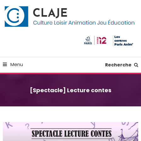
Skip
Panneau de gestion des cookies
To
Content
Culture Loisir Animation Jeu Education
Claje
Menu
Recherche
[Spectacle] Lecture contes