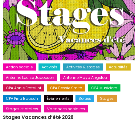
Action sociale
Activités
Activités & stages
Actualités
Antenne Louise Jacobson
Antenne Maya Angelou
CPA Annie Fratellini
CPA Bessie Smith
CPA Musidora
CPA Pina Bausch
Événements
Sorties
Stages
Stages et ateliers
Vacances scolaires
Stages Vacances d’été 2026