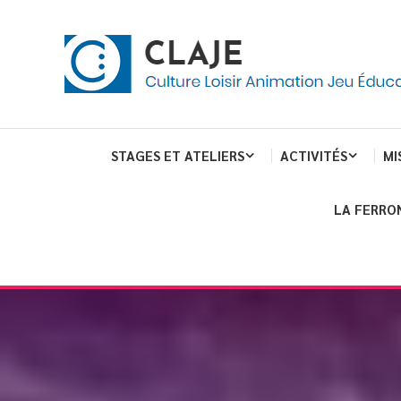
Skip
Panneau de gestion des cookies
To
Content
Culture Loisir Animation Jeu Education
Claje
STAGES ET ATELIERS
ACTIVITÉS
MI
LA FERRO