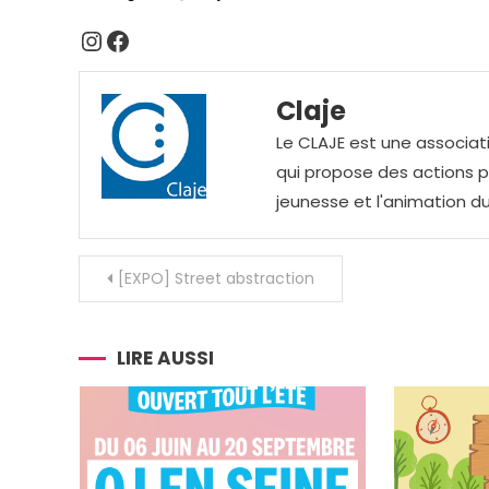
Instagram
Facebook
Claje
Le CLAJE est une associati
qui propose des actions pou
jeunesse et l'animation du
Navigation
[EXPO] Street abstraction
de
l’article
LIRE AUSSI