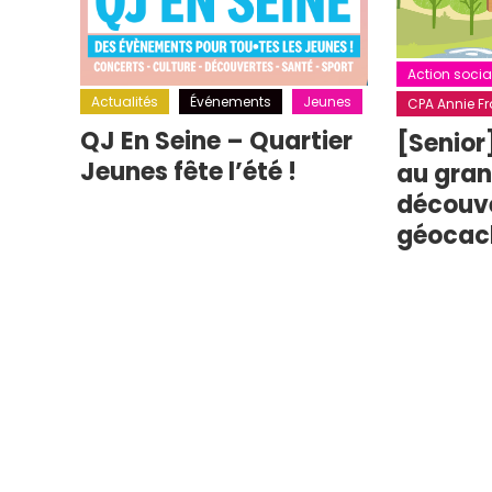
Action socia
Actualités
Événements
Jeunes
CPA Annie Fra
QJ En Seine – Quartier
[Senior
Jeunes fête l’été !
au grand
découv
géocac