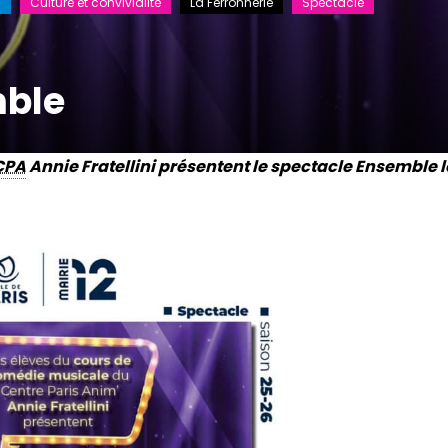
h
Culture et convivialité
La Ferronnerie
Spectacle
mble
CPA
Annie Fratellini présentent le spectacle
Ensemble
l