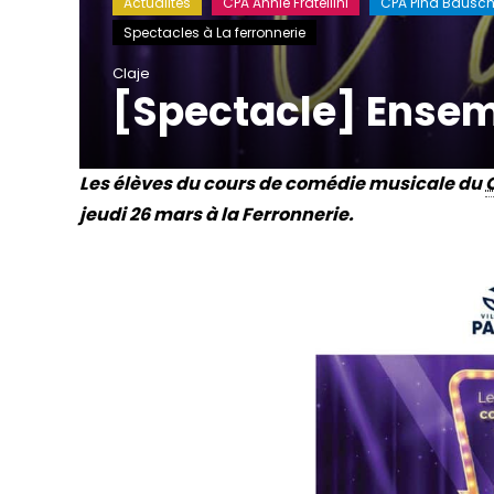
Actualités
CPA Annie Fratellini
CPA Pina Bausc
Spectacles à La ferronnerie
Claje
[Spectacle] Ense
Les élèves du cours de comédie musicale du
jeudi 26 mars à la Ferronnerie.