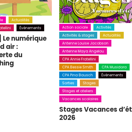
le
Actualités
Action sociale
Activités
tellini
Événements
Activités & stages
Actualités
] Le numérique
Antenne Louise Jacobson
 air :
Antenne Maya Angelou
erte du
CPA Annie Fratellini
hing
CPA Bessie Smith
CPA Musidora
CPA Pina Bausch
Événements
Sorties
Stages
Stages et ateliers
Vacances scolaires
Stages Vacances d’é
2026