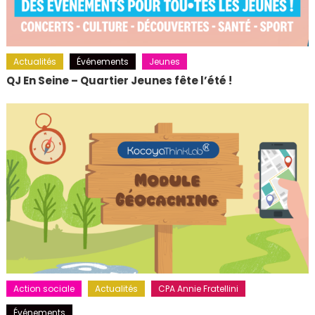
Actualités
Événements
Jeunes
QJ En Seine – Quartier Jeunes fête l’été !
Action sociale
Actualités
CPA Annie Fratellini
Événements