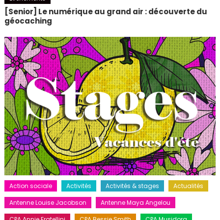
[Senior] Le numérique au grand air : découverte du
géocaching
Action sociale
Activités
Activités & stages
Actualités
Antenne Louise Jacobson
Antenne Maya Angelou
CPA Annie Fratellini
CPA Bessie Smith
CPA Musidora