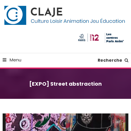
Skip
Panneau de gestion des cookies
To
Content
Culture Loisir Animation Jeu Education
Claje
Menu
Recherche
[EXPO] Street abstraction