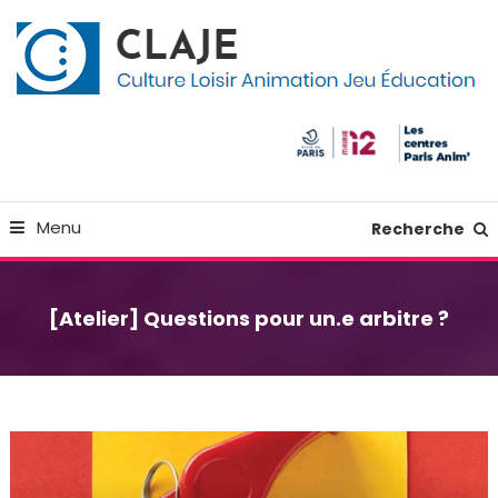
Skip
Panneau de gestion des cookies
To
Content
Culture Loisir Animation Jeu Education
Claje
Menu
Recherche
[Atelier] Questions pour un.e arbitre ?