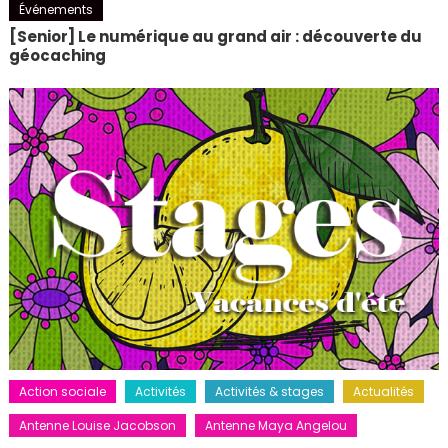
Événements
[Senior] Le numérique au grand air : découverte du
géocaching
Action sociale
Activités
Activités & stages
Actualités
Antenne Louise Jacobson
Antenne Maya Angelou