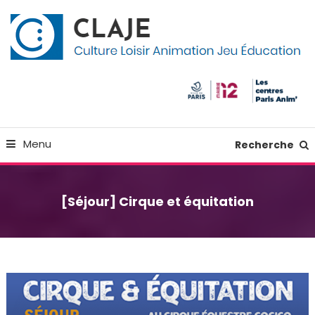
Skip
Panneau de gestion des cookies
To
Content
Culture Loisir Animation Jeu Education
Claje
Menu
Recherche
[Séjour] Cirque et équitation