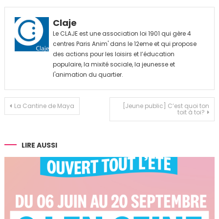
Claje
Le CLAJE est une association loi 1901 qui gère 4
centres Paris Anim' dans le 12eme et qui propose
des actions pour les loisirs et l’éducation
populaire, la mixité sociale, la jeunesse et
l'animation du quartier.
Navigation
La Cantine de Maya
[Jeune public] C’est quoi ton
toit à toi?
de
l’article
LIRE AUSSI