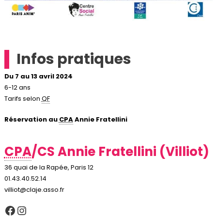
Infos pratiques
Du 7 au 13 avril 2024
6-12 ans
Tarifs selon
QF
Réservation au
CPA
Annie Fratellini
CPA
/CS Annie Fratellini (Villiot)
36 quai de la Rapée, Paris 12
01.43.40.52.14
villiot@claje.asso.fr
Facebook
Instagram