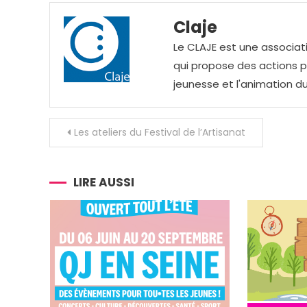
Claje
Le CLAJE est une associati
qui propose des actions pou
jeunesse et l'animation du
Navigation
Les ateliers du Festival de l’Artisanat
de
l’article
LIRE AUSSI