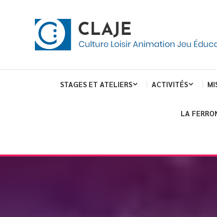
Skip
Panneau de gestion des cookies
To
Content
Culture Loisir Animation Jeu Education
Claje
STAGES ET ATELIERS
ACTIVITÉS
MI
LA FERRO