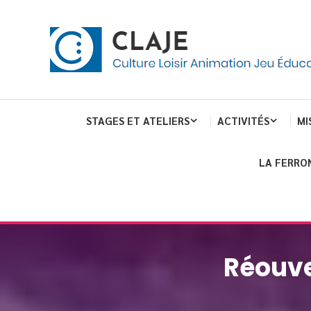
Skip
Panneau de gestion des cookies
To
Content
Culture Loisir Animation Jeu Education
Claje
STAGES ET ATELIERS
ACTIVITÉS
MI
LA FERRO
Réouve