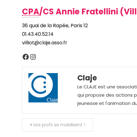
CPA
/CS Annie Fratellini (Vill
36 quai de la Rapée, Paris 12
01.43.40.52.14
villiot@claje.asso.fr
Facebook
Instagram
Claje
Le CLAJE est une associati
qui propose des actions pou
jeunesse et l'animation du
Navigation
Vos profs se mobilisent !
de