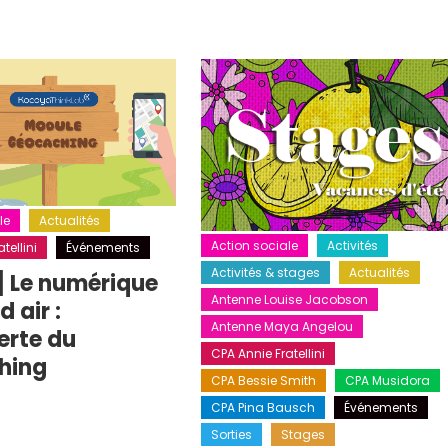
le
Actualités
Action sociale
Activités
tellini
Événements
Activités & stages
Actualités
] Le numérique
Antenne Louise Jacobson
 air :
Antenne Maya Angelou
erte du
CPA Annie Fratellini
hing
CPA Bessie Smith
CPA Musidora
CPA Pina Bausch
Événements
Sorties
Stages