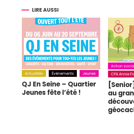
l’article
LIRE AUSSI
Action socia
Actualités
Événements
Jeunes
CPA Annie Fra
QJ En Seine – Quartier
[Senior
Jeunes fête l’été !
au grand
découv
géocac