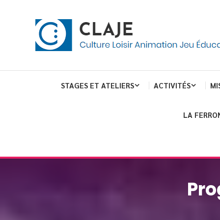
Skip
Panneau de gestion des cookies
To
Content
Culture Loisir Animation Jeu Education
Claje
STAGES ET ATELIERS
ACTIVITÉS
MI
LA FERRO
Pro