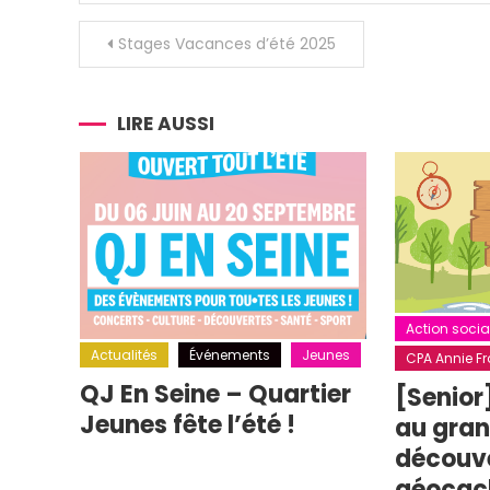
Navigation
Stages Vacances d’été 2025
de
l’article
LIRE AUSSI
Action socia
Actualités
Événements
Jeunes
CPA Annie Fra
QJ En Seine – Quartier
[Senior
Jeunes fête l’été !
au grand
découv
géocac