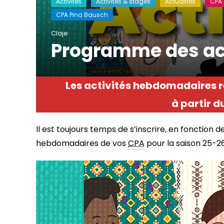
Activités
Activités & stages
Actualités
CPA 
CPA Pina Bausch
Claje
Programme des act
Les activités hebdomadaires r
à partir 
Il est toujours temps de s’inscrire, en fonction 
hebdomadaires de vos
CPA
pour la saison 25-26