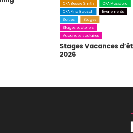
CPA Bessie Smith
CPA Musidora
CPA Pina Bausch
Événements
Sorties
Stages
Stages et ateliers
Vacances scolaires
Stages Vacances d’é
2026