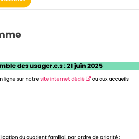
amme
mble des usager.e.s : 21 juin 2025
n ligne sur notre
site internet dédié
ou aux accueils
ication du quotient familial, par ordre de priorité :