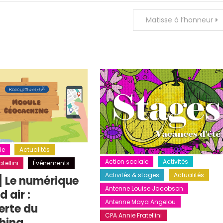
Matisse à l’honneur
le
Actualités
Action sociale
Activités
tellini
Événements
Activités & stages
Actualités
] Le numérique
Antenne Louise Jacobson
 air :
Antenne Maya Angelou
erte du
CPA Annie Fratellini
hing