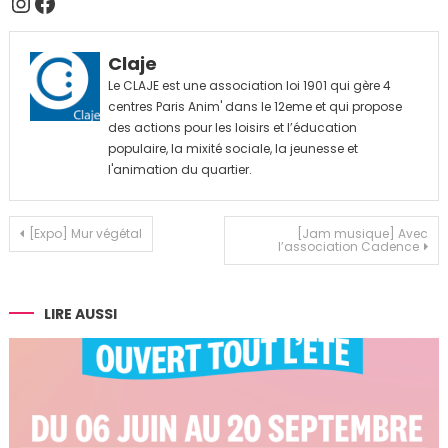
Instagram
Facebook
Claje
Le CLAJE est une association loi 1901 qui gère 4
centres Paris Anim' dans le 12eme et qui propose
des actions pour les loisirs et l’éducation
populaire, la mixité sociale, la jeunesse et
l'animation du quartier.
Navigation
[Expo] Mur végétal
[Jam musique] Avec
l’association Cadence
de
l’article
LIRE AUSSI