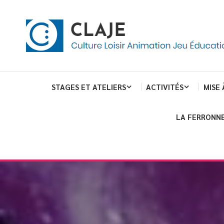
eau de gestion des cookies
ent
Culture Loisir Animation Jeu Education
Claje
STAGES ET ATELIERS
ACTIVITÉS
MISE 
LA FERRONNE