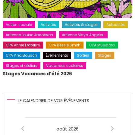
Action sociale
Activités
Activités & stages
Actualités
Antenne Louise Jacobson
Antenne Maya Angelou
CPA Annie Fratellini
CPA Bessie Smith
CPA Musidora
CPA Pina Bausch
Événements
Sorties
Stages
Stages et ateliers
Vacances scolaires
Stages Vacances d’été 2026
LE CALENDRIER DE VOS ÉVÉNEMENTS
Évènements
août 2026