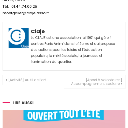
Tél. : 01.44.74.00.25
montgallet@claje.asso.fr
Claje
Le CLAJE est une association loi 1901 qui gère 4
centres Paris Anim' dans le 12eme et qui propose
des actions pour les loisirs et l’éducation
populaire, la mixité sociale, la jeunesse et
l'animation du quartier.
Navigation
[Activité] Au fil de l’art
[Appel à volontaires]
Accompagnement scolaire
de
l’article
LIRE AUSSI