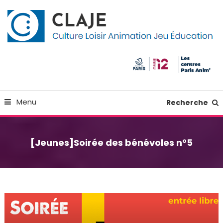
Skip
Panneau de gestion des cookies
To
Content
Culture Loisir Animation Jeu Education
Claje
Menu
Recherche
[Jeunes]Soirée des bénévoles n°5