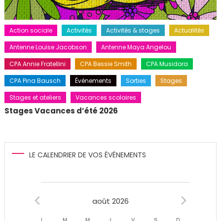
Action sociale
Activités
Activités & stages
Actualités
Antenne Louise Jacobson
Antenne Maya Angelou
CPA Annie Fratellini
CPA Bessie Smith
CPA Musidora
CPA Pina Bausch
Événements
Sorties
Stages
Stages et ateliers
Vacances scolaires
Stages Vacances d’été 2026
LE CALENDRIER DE VOS ÉVÉNEMENTS
Évènements
août 2026
L
LUNDI
M
MARDI
M
MERCREDI
J
JEUDI
V
VENDREDI
S
SAMEDI
D
DIMANCHE