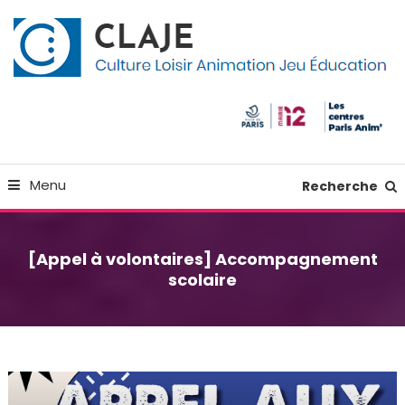
Skip
Panneau de gestion des cookies
To
Content
Culture Loisir Animation Jeu Education
Claje
Menu
Recherche
[Appel à volontaires] Accompagnement
scolaire