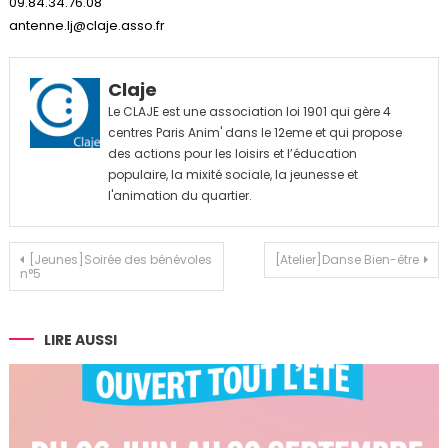
09.84.34.76.08
antenne.lj@claje.asso.fr
Claje
Le CLAJE est une association loi 1901 qui gère 4
centres Paris Anim' dans le 12eme et qui propose
des actions pour les loisirs et l’éducation
populaire, la mixité sociale, la jeunesse et
l'animation du quartier.
Navigation
[Jeunes]Soirée des bénévoles
[Atelier]Danse Bien-être
n°5
de
l’article
LIRE AUSSI