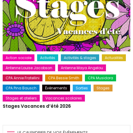
Action sociale
Activités
Activités & stages
Actualités
Antenne Louise Jacobson
Antenne Maya Angelou
CPA Annie Fratellini
CPA Bessie Smith
CPA Musidora
CPA Pina Bausch
Événements
Sorties
Stages
Stages et ateliers
Vacances scolaires
Stages Vacances d’été 2026
LE CALENDRIER DE VOS ÉVÉNEMENTS