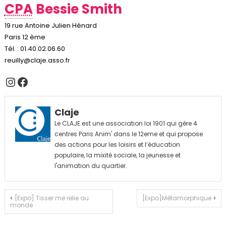
CPA
Bessie Smith
19 rue Antoine Julien Hénard
Paris 12 ème
Tél. : 01.40.02.06.60
reuilly@claje.asso.fr
Instagram
Facebook
Claje
Le CLAJE est une association loi 1901 qui gère 4
centres Paris Anim' dans le 12eme et qui propose
des actions pour les loisirs et l’éducation
populaire, la mixité sociale, la jeunesse et
l'animation du quartier.
Navigation
[Expo] Tisser me relie au
[Expo]Métamorphique
monde
de