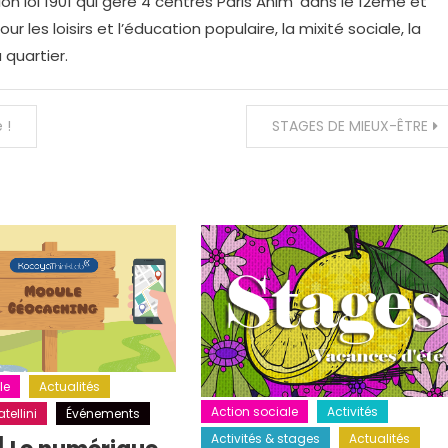
on loi 1901 qui gère 4 centres Paris Anim' dans le 12eme et
r les loisirs et l’éducation populaire, la mixité sociale, la
 quartier.
 !
STAGES DE MIEUX-ÊTRE
le
Actualités
Action sociale
Activités
tellini
Événements
Activités & stages
Actualités