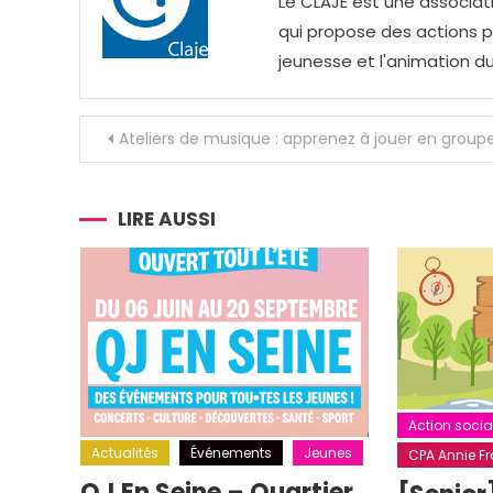
Le CLAJE est une associati
qui propose des actions pou
jeunesse et l'animation du
Navigation
Ateliers de musique : apprenez à jouer en groupe
de
l’article
LIRE AUSSI
Action socia
Actualités
Événements
Jeunes
CPA Annie Fra
QJ En Seine – Quartier