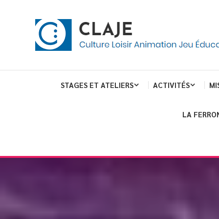
Skip
Panneau de gestion des cookies
To
Content
Culture Loisir Animation Jeu Education
Claje
STAGES ET ATELIERS
ACTIVITÉS
MI
LA FERRO