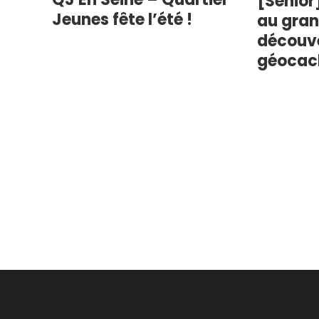
[Senior
Jeunes fête l’été !
au grand
découv
géocac