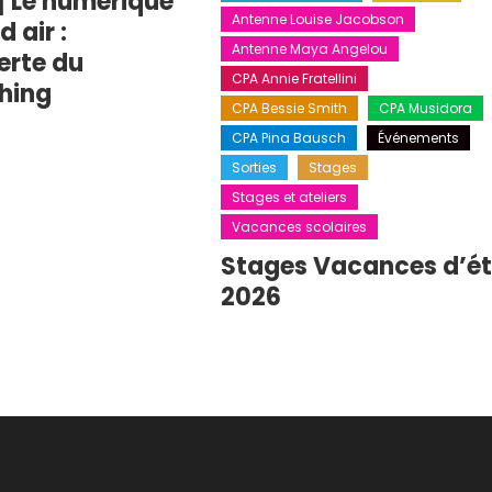
] Le numérique
Antenne Louise Jacobson
 air :
Antenne Maya Angelou
erte du
CPA Annie Fratellini
hing
CPA Bessie Smith
CPA Musidora
CPA Pina Bausch
Événements
Sorties
Stages
Stages et ateliers
Vacances scolaires
Stages Vacances d’é
2026