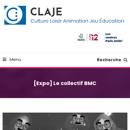
Skip
Panneau de gestion des cookies
To
Content
Culture Loisir Animation Jeu Education
Claje
Menu
Recherche
[Expo] Le collectif BMC