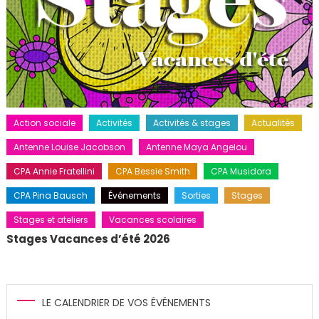
Action sociale
Activités
Activités & stages
Actualités
Antenne Louise Jacobson
Antenne Maya Angelou
CPA Annie Fratellini
CPA Bessie Smith
CPA Musidora
CPA Pina Bausch
Événements
Sorties
Stages
Stages et ateliers
Vacances scolaires
Stages Vacances d’été 2026
LE CALENDRIER DE VOS ÉVÉNEMENTS