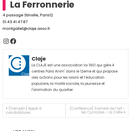
La Ferronnerie
4 passage Stinville, Paris12
01.43.41.47.87
montgallet@claje.asso.fr
Instagram
Facebook
Claje
Le CLAJE est une association loi 1901 qui gère 4
centres Paris Anim' dans le 12eme et qui propose
des actions pour les loisirs et l’éducation
populaire, la mixité sociale, la jeunesse et
l'animation du quartier.
Navigation
[Tremplin] Appel à
[Conférence] Samedi de l’art –
les Cyclades – la Crète
candidatures
de