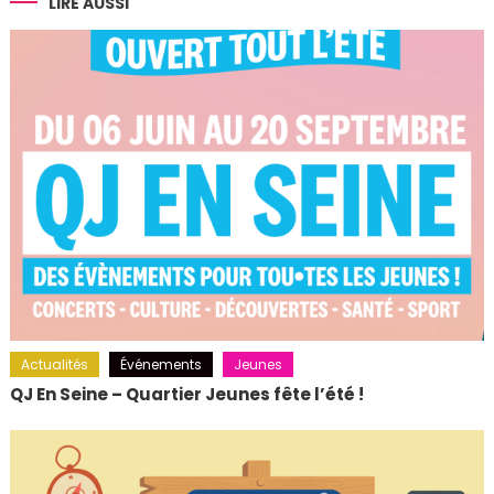
l’article
LIRE AUSSI
Actualités
Événements
Jeunes
QJ En Seine – Quartier Jeunes fête l’été !