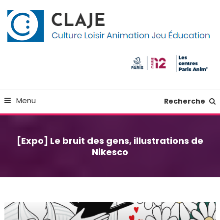
Skip
Panneau de gestion des cookies
To
Content
Culture Loisir Animation Jeu Education
Claje
Menu
Recherche
[Expo] Le bruit des gens, illustrations de
Nikesco