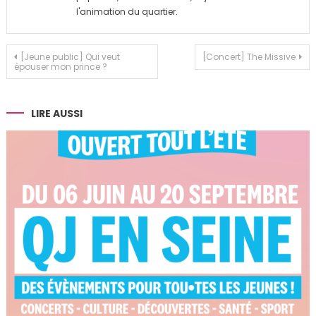
l'animation du quartier.
Navigation
[Jeune public] Qui veut
[Concert] The Missive
épouser mon prince ?
de
l’article
LIRE AUSSI