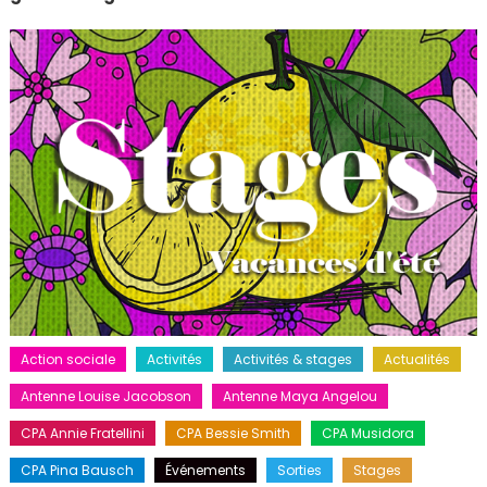
Action sociale
Activités
Activités & stages
Actualités
Antenne Louise Jacobson
Antenne Maya Angelou
CPA Annie Fratellini
CPA Bessie Smith
CPA Musidora
CPA Pina Bausch
Événements
Sorties
Stages