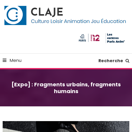
Skip
Panneau de gestion des cookies
To
Content
Culture Loisir Animation Jeu Education
Claje
Menu
Recherche
[Expo] : Fragments urbains, fragments
humains