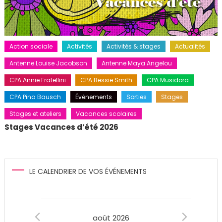
Action sociale
Activités
Activités & stages
Actualités
Antenne Louise Jacobson
Antenne Maya Angelou
CPA Annie Fratellini
CPA Bessie Smith
CPA Musidora
CPA Pina Bausch
Événements
Sorties
Stages
Stages et ateliers
Vacances scolaires
Stages Vacances d’été 2026
LE CALENDRIER DE VOS ÉVÉNEMENTS
Évènements
août 2026