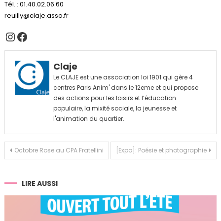
Tél. : 01.40.02.06.60
reuilly@claje.asso.fr
Instagram
Facebook
Claje
Le CLAJE est une association loi 1901 qui gère 4
centres Paris Anim' dans le 12eme et qui propose
des actions pour les loisirs et l’éducation
populaire, la mixité sociale, la jeunesse et
l'animation du quartier.
Navigation
Octobre Rose au CPA Fratellini
[Expo]: Poésie et photographie
de
l’article
LIRE AUSSI