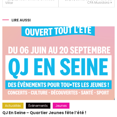
CPA Musidora
Villar
de
l’article
LIRE AUSSI
Actualités
Événements
Jeunes
QJ En Seine – Quartier Jeunes fête l’été !