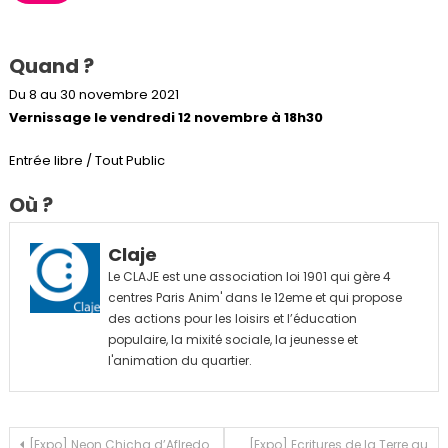
n
s
t
a
g
Quand ?
r
a
m
Du 8 au 30 novembre 2021
Vernissage le vendredi 12 novembre à 18h30
Entrée libre / Tout Public
Où ?
Claje
Le CLAJE est une association loi 1901 qui gère 4
centres Paris Anim' dans le 12eme et qui propose
des actions pour les loisirs et l’éducation
populaire, la mixité sociale, la jeunesse et
l'animation du quartier.
Navigation
[Expo] Neon Chicha d’Aflredo
[Expo] Ecritures de la Terre au