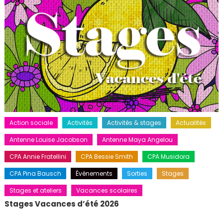
Action sociale
Activités
Activités & stages
Actualités
Antenne Louise Jacobson
Antenne Maya Angelou
CPA Annie Fratellini
CPA Bessie Smith
CPA Musidora
CPA Pina Bausch
Événements
Sorties
Stages
Stages et ateliers
Vacances scolaires
Stages Vacances d’été 2026