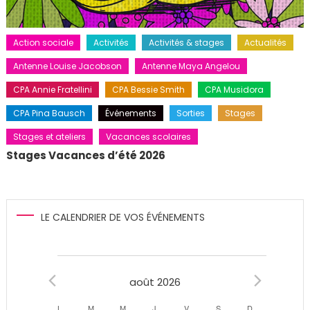
Action sociale
Activités
Activités & stages
Actualités
Antenne Louise Jacobson
Antenne Maya Angelou
CPA Annie Fratellini
CPA Bessie Smith
CPA Musidora
CPA Pina Bausch
Événements
Sorties
Stages
Stages et ateliers
Vacances scolaires
Stages Vacances d’été 2026
LE CALENDRIER DE VOS ÉVÉNEMENTS
Évènements
août 2026
L
LUNDI
M
MARDI
M
MERCREDI
J
JEUDI
V
VENDREDI
S
SAMEDI
D
DIMANCHE