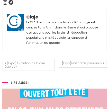
Instagram
Facebook
Claje
Le CLAJE est une association loi 1901 qui gère 4
centres Paris Anim' dans le 12eme et qui propose
des actions pour les loisirs et l’éducation
populaire, la mixité sociale, la jeunesse et
l'animation du quartier.
Navigation
[Expo] Evolution de Claire
[Expo]Mascaras peruanas
Duplouy
de
l’article
LIRE AUSSI