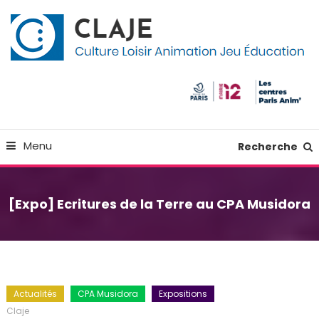
Skip
Panneau de gestion des cookies
To
Content
Culture Loisir Animation Jeu Education
Claje
Menu
Recherche
[Expo] Ecritures de la Terre au CPA Musidora
Actualités
CPA Musidora
Expositions
Claje