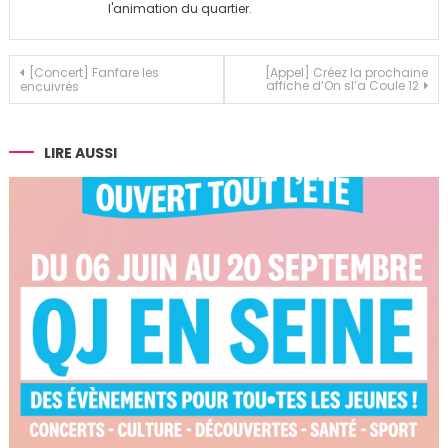
l'animation du quartier.
Navigation
[Concert] Fanfare les
[Appel] Créez la prochaine
affiche d’On sl’a Coule 12
encuivrés
de
l’article
LIRE AUSSI