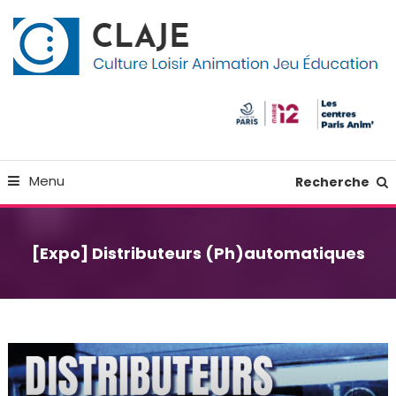
Skip
Panneau de gestion des cookies
To
Content
Culture Loisir Animation Jeu Education
Claje
Menu
Recherche
[Expo] Distributeurs (Ph)automatiques