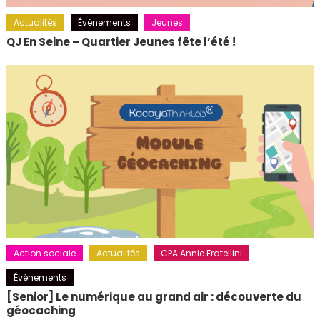
Actualités
Événements
Jeunes
QJ En Seine – Quartier Jeunes fête l’été !
Action sociale
Actualités
CPA Annie Fratellini
Événements
[Senior] Le numérique au grand air : découverte du
géocaching