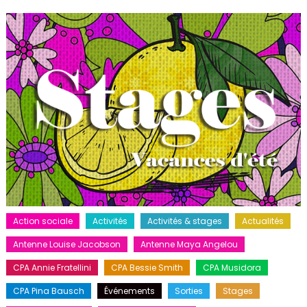
Action sociale
Activités
Activités & stages
Actualités
Antenne Louise Jacobson
Antenne Maya Angelou
CPA Annie Fratellini
CPA Bessie Smith
CPA Musidora
CPA Pina Bausch
Événements
Sorties
Stages