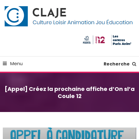
Skip
Panneau de gestion des cookies
To
Content
Culture Loisir Animation Jeu Education
Claje
Menu
Recherche
[Appel] Créez la prochaine affiche d’On sl’a
Coule 12