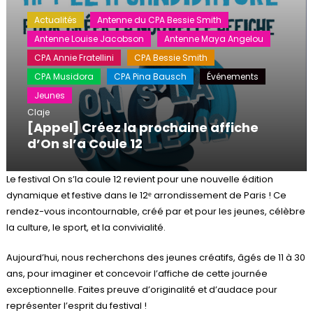
Actualités
Antenne du CPA Bessie Smith
Antenne Louise Jacobson
Antenne Maya Angelou
CPA Annie Fratellini
CPA Bessie Smith
CPA Musidora
CPA Pina Bausch
Événements
Jeunes
Claje
[Appel] Créez la prochaine affiche
d’On sl’a Coule 12
Le festival On s’la coule 12 revient pour une nouvelle édition
dynamique et festive dans le 12ᵉ arrondissement de Paris ! Ce
rendez-vous incontournable, créé par et pour les jeunes, célèbre
la culture, le sport, et la convivialité.
Aujourd’hui, nous recherchons des jeunes créatifs, âgés de 11 à 30
ans, pour imaginer et concevoir l’affiche de cette journée
exceptionnelle. Faites preuve d’originalité et d’audace pour
représenter l’esprit du festival !