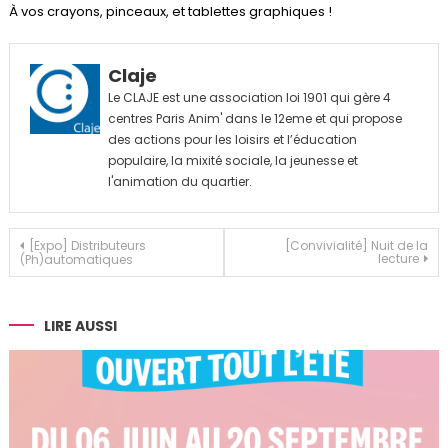
À vos crayons, pinceaux, et tablettes graphiques !
Claje
Le CLAJE est une association loi 1901 qui gère 4
centres Paris Anim' dans le 12eme et qui propose
des actions pour les loisirs et l’éducation
populaire, la mixité sociale, la jeunesse et
l'animation du quartier.
Navigation
[Expo] Distributeurs
[Convivialité] Nuit de la
lecture
(Ph)automatiques
de
l’article
LIRE AUSSI