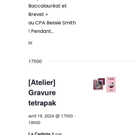
Baccalauréat et
Brevet »
au CPA Bessie Smith
! Pendant...
5€
17h00
[Atelier]
Gravure
tetrapak
avril 19, 2024 @ 17h00
-
19h00
La Cadette
8 rue