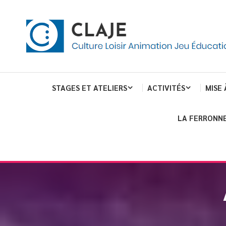
eau de gestion des cookies
ent
Culture Loisir Animation Jeu Education
Claje
STAGES ET ATELIERS
ACTIVITÉS
MISE 
LA FERRONNE