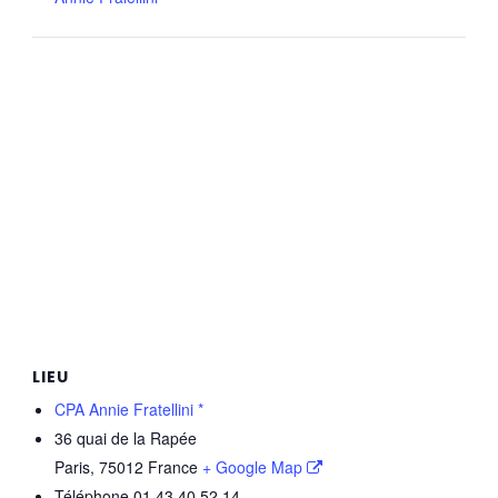
LIEU
CPA Annie Fratellini *
36 quai de la Rapée
Paris
,
75012
France
+ Google Map
Téléphone
01.43.40.52.14