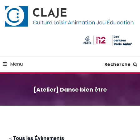
Skip
Panneau de gestion des cookies
To
Content
Culture Loisir Animation Jeu Education
Claje
Menu
Recherche
[Atelier] Danse bien être
« Tous les Évènements