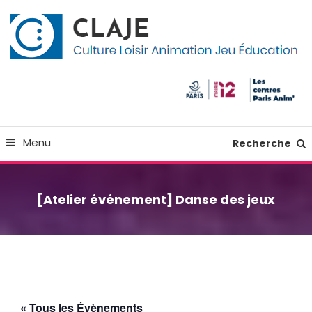
Skip
Panneau de gestion des cookies
To
Content
Culture Loisir Animation Jeu Education
Claje
Menu
Recherche
[Atelier événement] Danse des jeux
« Tous les Évènements