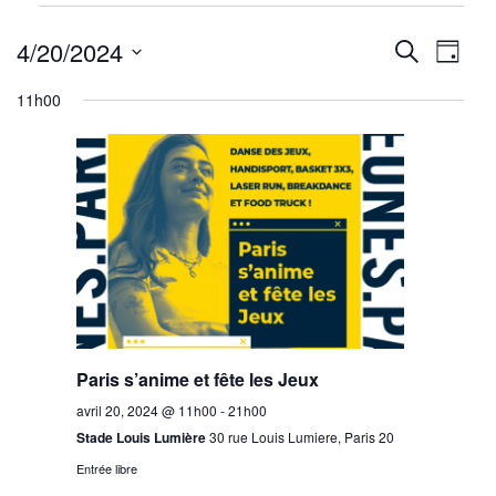
Évènements
Reche
Nav
for
4/20/2024
Recherche
Jour
avril
de
Sélectionnez
et
11h00
20,
une
vu
navig
2024
date.
Év
de
vues
Évène
Paris s’anime et fête les Jeux
avril 20, 2024 @ 11h00
-
21h00
Stade Louis Lumière
30 rue Louis Lumiere, Paris 20
Entrée libre