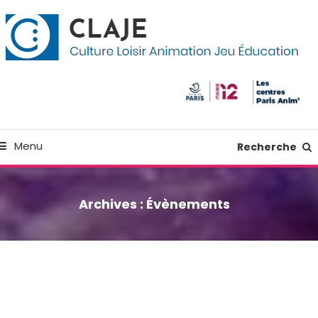
kip
anneau de gestion des cookies
o
ontent
Culture Loisir Animation Jeu Education
Claje
Menu
Recherche
Archives :
Évènements