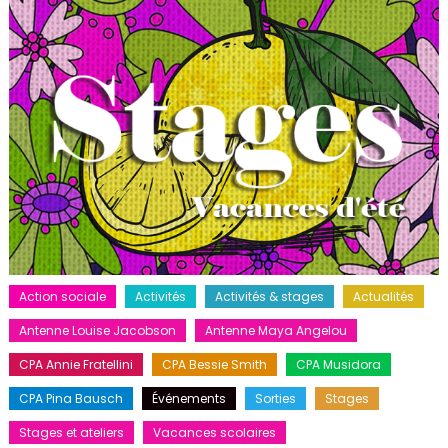
Action sociale
Activités
Activités & stages
Actualités
Antenne Louise Jacobson
Antenne Maya Angelou
CPA Annie Fratellini
CPA Bessie Smith
CPA Musidora
CPA Pina Bausch
Événements
Sorties
Stages
Stages et ateliers
Vacances scolaires