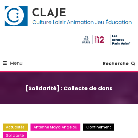
Skip
Panneau de gestion des cookies
To
Content
Culture Loisir Animation Jeu Education
Claje
Menu
Recherche
[Solidarité] : Collecte de dons
Actualités
Antenne Maya Angelou
Confinement
Solidarité