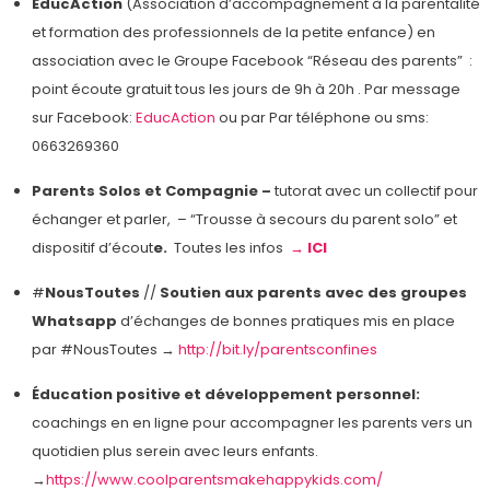
EducAction
(Association d’accompagnement à la parentalité
et formation des professionnels de la petite enfance) en
association avec le Groupe Facebook “Réseau des parents” :
point écoute gratuit tous les jours de 9h à 20h . Par message
sur Facebook:
EducAction
ou par Par téléphone ou sms:
0663269360
Parents Solos et Compagnie –
tutorat avec un collectif pour
échanger et parler, – “Trousse à secours du parent solo” et
dispositif d’écout
e.
Toutes les infos
→ ICI
#
NousToutes
//
Soutien aux parents avec des groupes
Whatsapp
d’échanges de bonnes pratiques mis en place
par #NousToutes →
http://bit.ly/parentsconfines
Éducation positive et développement personnel:
coachings en en ligne pour accompagner les parents vers un
quotidien plus serein avec leurs enfants.
→
https://www.coolparentsmakehappykids.com/