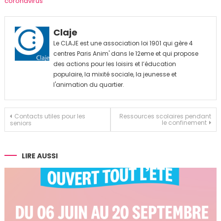
coronavirus
Claje
Le CLAJE est une association loi 1901 qui gère 4
centres Paris Anim' dans le 12eme et qui propose
des actions pour les loisirs et l’éducation
populaire, la mixité sociale, la jeunesse et
l'animation du quartier.
Navigation
Contacts utiles pour les
Ressources scolaires pendant
le confinement
seniors
de
l’article
LIRE AUSSI