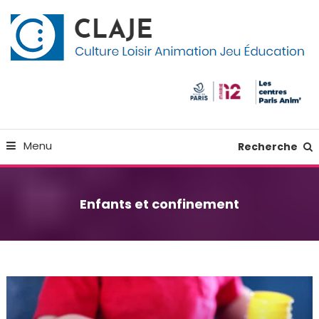
Skip
Panneau de gestion des cookies
To
Content
Culture Loisir Animation Jeu Education
Claje
Menu
Recherche
Enfants et confinement