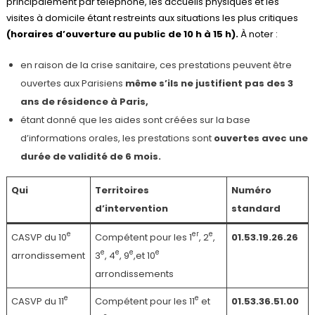
principalement par téléphone, les accueils physiques et les
visites à domicile étant restreints aux situations les plus critiques
(horaires d’ouverture au public de 10 h à 15 h).
À noter :
en raison de la crise sanitaire, ces prestations peuvent être
ouvertes aux Parisiens
même s’ils ne justifient pas des 3
ans de résidence à Paris,
étant donné que les aides sont créées sur la base
d’informations orales, les prestations sont
ouvertes avec une
durée de validité de 6 mois.
Qui
Territoires
Numéro
d’intervention
standard
e
er
e
CASVP du 10
Compétent pour les 1
, 2
,
01.53.19.26.26
e
e
e
e
arrondissement
3
, 4
, 9
,et 10
arrondissements
e
e
CASVP du 11
Compétent pour les 11
et
01.53.36.51.00