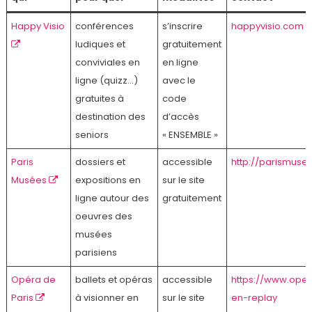
Happy Visio
conférences
s’inscrire
happyvisio.com
ludiques et
gratuitement
conviviales en
en ligne
ligne (quizz…)
avec le
gratuites à
code
destination des
d’accès
seniors
« ENSEMBLE »
Paris
dossiers et
accessible
http://parismusees
Musées
expositions en
sur le site
ligne autour des
gratuitement
oeuvres des
musées
parisiens
Opéra de
ballets et opéras
accessible
https://www.ope
Paris
à visionner en
sur le site
en-replay