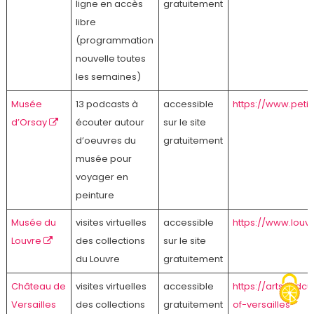
ligne en accès
gratuitement
libre
(programmation
nouvelle toutes
les semaines)
Musée
13 podcasts à
accessible
https://www.peti
d’Orsay
écouter autour
sur le site
d’oeuvres du
gratuitement
musée pour
voyager en
peinture
Musée du
visites virtuelles
accessible
https://www.louvr
Louvre
des collections
sur le site
du Louvre
gratuitement
Château de
visites virtuelles
accessible
https://artsandc
Versailles
des collections
gratuitement
of-versailles