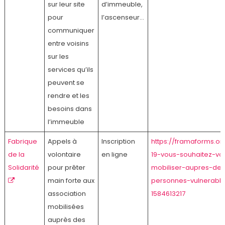
sur leur site
d’immeuble,
pour
l’ascenseur…
communiquer
entre voisins
sur les
services qu’ils
peuvent se
rendre et les
besoins dans
l’immeuble
Fabrique
Appels à
Inscription
https://framaforms.or
de la
volontaire
en ligne
19-vous-souhaitez-vo
Solidarité
pour prêter
mobiliser-aupres-de
main forte aux
personnes-vulnerabl
association
1584613217
mobilisées
auprès des