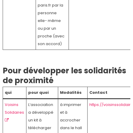
paris.fr par la
personne
elle- même
ou par un
proche (avec
son accord)
Pour développer les solidarités
de proximité
qui
pour quoi
Modalités
Contact
Voisins
L’association
à imprimer
https://voisinssolidaire
Solidaires
a développé
et à
un kit à
accrocher
télécharger
dans le hall