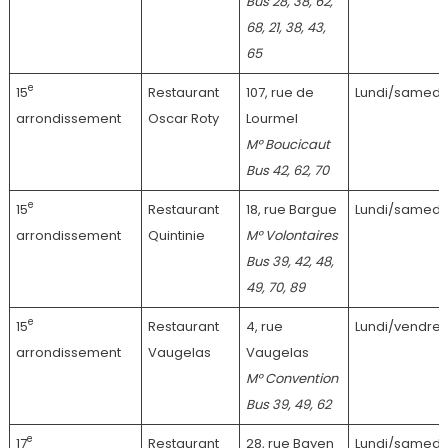
Bus 28, 38, 62,
68, 21, 38, 43,
65
e
15
Restaurant
107, rue de
Lundi/samedi
arrondissement
Oscar Roty
Lourmel
M° Boucicaut
Bus 42, 62, 70
e
15
Restaurant
18, rue Bargue
Lundi/samedi
arrondissement
Quintinie
M° Volontaires
Bus 39, 42, 48,
49, 70, 89
e
15
Restaurant
4, rue
Lundi/vendred
arrondissement
Vaugelas
Vaugelas
M° Convention
Bus 39, 49, 62
e
17
Restaurant
28, rue Bayen
Lundi/samedi