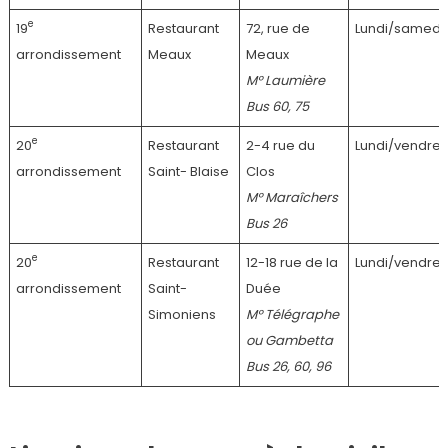
e
19
Restaurant
72, rue de
Lundi/samedi
arrondissement
Meaux
Meaux
M° Laumière
Bus 60, 75
e
20
Restaurant
2-4 rue du
Lundi/vendred
arrondissement
Saint- Blaise
Clos
M° Maraîchers
Bus 26
e
20
Restaurant
12-18 rue de la
Lundi/vendred
arrondissement
Saint-
Duée
Simoniens
M° Télégraphe
ou Gambetta
Bus 26, 60, 96