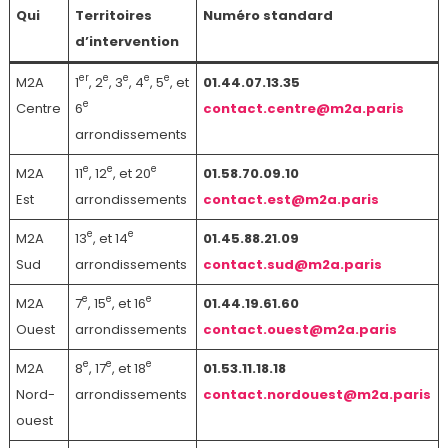
Qui
Territoires
Numéro standard
d’intervention
er
e
e
e
e
M2A
1
, 2
, 3
, 4
, 5
, et
01.44.07.13.35
e
Centre
6
contact.centre@m2a.paris
arrondissements
e
e
e
M2A
11
, 12
, et 20
01.58.70.09.10
Est
arrondissements
contact.est@m2a.paris
e
e
M2A
13
, et 14
01.45.88.21.09
Sud
arrondissements
contact.sud@m2a.paris
e
e
e
M2A
7
, 15
, et 16
01.44.19.61.60
Ouest
arrondissements
contact.ouest@m2a.paris
e
e
e
M2A
8
, 17
, et 18
01.53.11.18.18
Nord-
arrondissements
contact.nordouest@m2a.paris
ouest