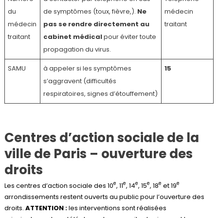
du
de symptômes (toux, fièvre,).
Ne
médecin
médecin
pas se rendre directement au
traitant
traitant
cabinet médical
pour éviter toute
propagation du virus.
SAMU
à appeler si les symptômes
15
s’aggravent (difficultés
respiratoires, signes d’étouffement)
Centres d’action sociale de la
ville de Paris – ouverture des
droits
e
e
e
e
e
e
Les centres d’action sociale des 10
, 11
, 14
, 15
, 18
et 19
arrondissements restent ouverts au public pour l’ouverture des
droits.
ATTENTION :
les interventions sont réalisées