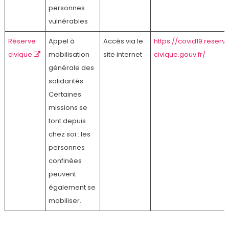
personnes
vulnérables
Réserve
Appel à
Accès via le
https://covid19.reserv
civique
mobilisation
site internet
civique.gouv.fr/
générale des
solidarités.
Certaines
missions se
font depuis
chez soi : les
personnes
confinées
peuvent
également se
mobiliser.