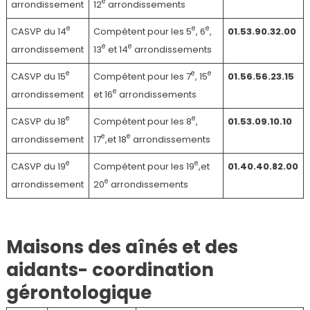
e
arrondissement
12
arrondissements
e
e
e
CASVP du 14
Compétent pour les 5
, 6
,
01.53.90.32.00
e
e
arrondissement
13
et 14
arrondissements
e
e
e
CASVP du 15
Compétent pour les 7
, 15
01.56.56.23.15
e
arrondissement
et 16
arrondissements
e
e
CASVP du 18
Compétent pour les 8
,
01.53.09.10.10
e
e
arrondissement
17
,et 18
arrondissements
e
e
CASVP du 19
Compétent pour les 19
,et
01.40.40.82.00
e
arrondissement
20
arrondissements
Maisons des aînés et des
aidants- coordination
gérontologique