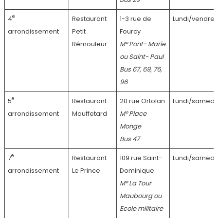
e
4
Restaurant
1-3 rue de
Lundi/vendred
arrondissement
Petit
Fourcy
Rémouleur
M° Pont- Marie
ou Saint- Paul
Bus 67, 69, 76,
96
e
5
Restaurant
20 rue Ortolan
Lundi/samedi
arrondissement
Mouffetard
M° Place
Monge
Bus 47
e
7
Restaurant
109 rue Saint-
Lundi/samedi
arrondissement
Le Prince
Dominique
M° La Tour
Maubourg ou
Ecole militaire