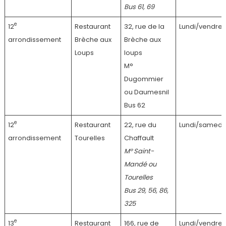
Bus 61, 69
e
12
Restaurant
32, rue de la
Lundi/vendred
arrondissement
Brèche aux
Brèche aux
Loups
loups
M°
Dugommier
ou Daumesnil
Bus 62
e
12
Restaurant
22, rue du
Lundi/samedi
arrondissement
Tourelles
Chaffault
M° Saint-
Mandé ou
Tourelles
Bus 29, 56, 86,
325
e
13
Restaurant
166, rue de
Lundi/vendred