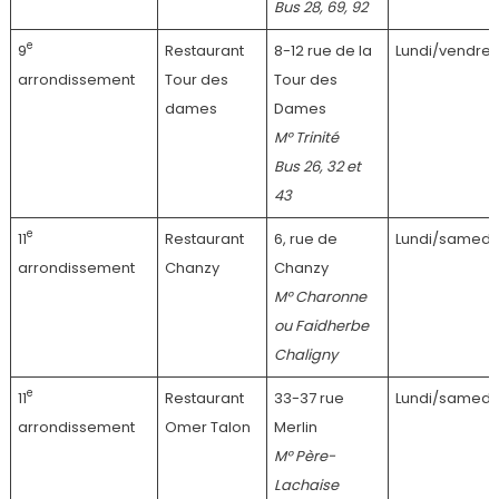
Bus 28, 69, 92
e
9
Restaurant
8-12 rue de la
Lundi/vendred
arrondissement
Tour des
Tour des
dames
Dames
M° Trinité
Bus 26, 32 et
43
e
11
Restaurant
6, rue de
Lundi/samedi
arrondissement
Chanzy
Chanzy
M° Charonne
ou Faidherbe
Chaligny
e
11
Restaurant
33-37 rue
Lundi/samedi
arrondissement
Omer Talon
Merlin
M° Père-
Lachaise