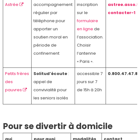
Astrée
accompagnement
inscription
astree.asso.f
régulier par
sur le
contacter-1
téléphone pour
formulaire
apporter un
en ligne
de
soutien moral en
l’association.
période de
Choisir
confinement
l’antenne
« Paris ».
Petits frères
Solitud’écoute
:
accessible 7
0.800.47.47.8
des
appel de
jours sur 7
pauvres
convivialité pour
de 15h à 20h
les seniors isolés
Pour se divertir à domicile
qui
pour quoi
modalités
contact