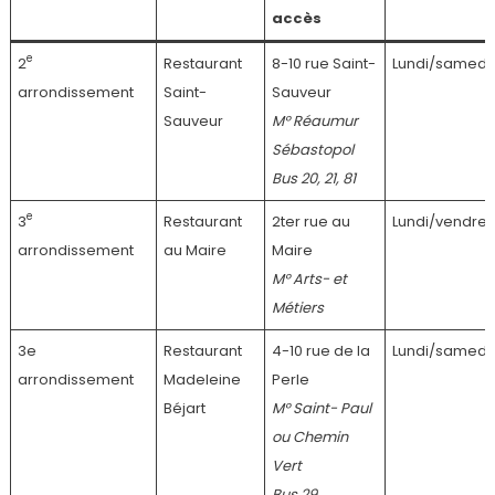
accès
e
2
Restaurant
8-10 rue Saint-
Lundi/samedi
arrondissement
Saint-
Sauveur
Sauveur
M° Réaumur
Sébastopol
Bus 20, 21, 81
e
3
Restaurant
2ter rue au
Lundi/vendred
arrondissement
au Maire
Maire
M° Arts- et
Métiers
3e
Restaurant
4-10 rue de la
Lundi/samedi
arrondissement
Madeleine
Perle
Béjart
M° Saint- Paul
ou Chemin
Vert
Bus 29