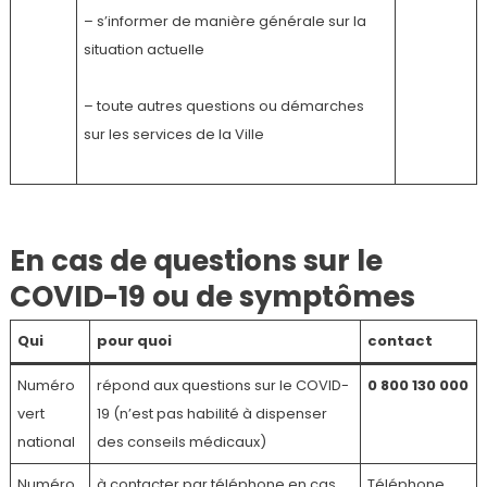
– s’informer de manière générale sur la
situation actuelle
– toute autres questions ou démarches
sur les services de la Ville
En cas de questions sur le
COVID-19 ou de symptômes
Qui
pour quoi
contact
Numéro
répond aux questions sur le COVID-
0 800 130 000
vert
19 (n’est pas habilité à dispenser
national
des conseils médicaux)
Numéro
à contacter par téléphone en cas
Téléphone