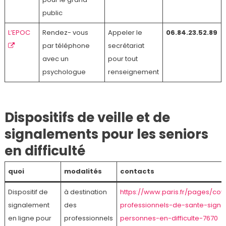
public
L’EPOC
Rendez- vous
Appeler le
06.84.23.52.89
par téléphone
secrétariat
avec un
pour tout
psychologue
renseignement
Dispositifs de veille et de
signalements pour les seniors
en difficulté
quoi
modalités
contacts
Dispositif de
à destination
https://www.paris.fr/pages/cov
signalement
des
professionnels-de-sante-signa
en ligne pour
professionnels
personnes-en-difficulte-7670