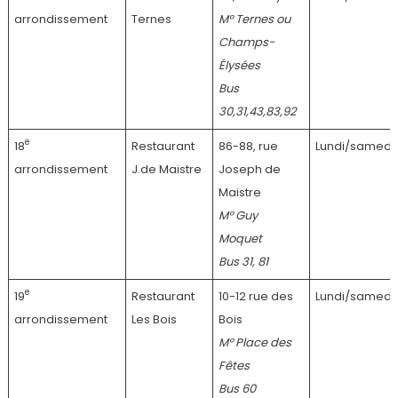
arrondissement
Ternes
M° Ternes ou
Champs-
Élysées
Bus
30,31,43,83,92
e
18
Restaurant
86-88, rue
Lundi/samedi
arrondissement
J.de Maistre
Joseph de
Maistre
M° Guy
Moquet
Bus 31, 81
e
19
Restaurant
10-12 rue des
Lundi/samedi
arrondissement
Les Bois
Bois
M° Place des
Fêtes
Bus 60