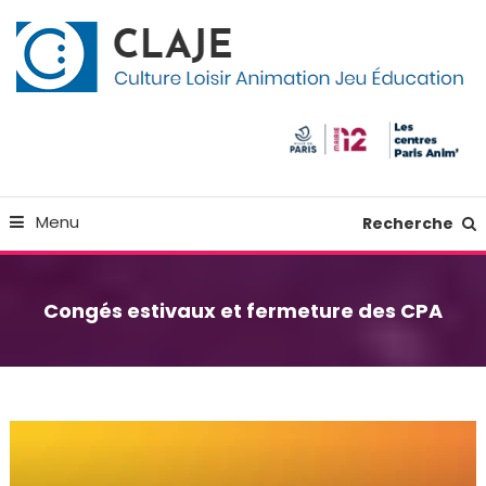
Skip
Panneau de gestion des cookies
To
Content
Culture Loisir Animation Jeu Education
Claje
Menu
Recherche
Congés estivaux et fermeture des CPA