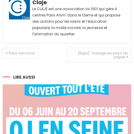
Claje
Le CLAJE est une association loi 1901 qui gère 4
centres Paris Anim' dans le 12eme et qui propose
des actions pour les loisirs et l’éducation
populaire, la mixité sociale, la jeunesse et
l'animation du quartier.
Navigation
Pass vaccinal
[Expo]: Voyage au pays du
papier
de
l’article
LIRE AUSSI