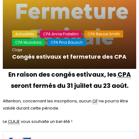
Actualités
CPA Annie Fratellini
CPA Bessie Smith
CPA Musidora
CPA Pina Bausch
Claje
Congés estivaux et fermeture des CPA
En raison des congés estivaux, les
CPA
seront fermés du 31 juillet au 23 août.
Attention, concernant les inscriptions, aucun
QF
ne pourra être
validé durant cette période.
Le
CLAJE
vous souhaite un bel été !