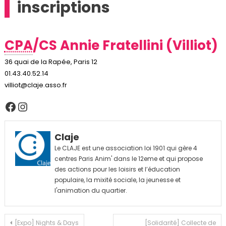
inscriptions
CPA
/CS Annie Fratellini (Villiot)
36 quai de la Rapée, Paris 12
01.43.40.52.14
villiot@claje.asso.fr
Facebook
Instagram
Claje
Le CLAJE est une association loi 1901 qui gère 4
centres Paris Anim' dans le 12eme et qui propose
des actions pour les loisirs et l’éducation
populaire, la mixité sociale, la jeunesse et
l'animation du quartier.
Navigation
[Expo] Nights & Days
[Solidarité] Collecte de