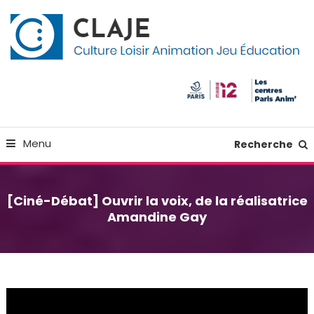
Skip
Panneau de gestion des cookies
To
Content
Culture Loisir Animation Jeu Education
Claje
Menu
Recherche
[Ciné-Débat] Ouvrir la voix, de la réalisatrice
Amandine Gay