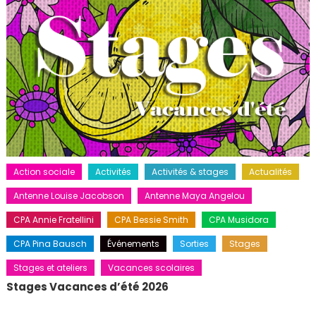
Action sociale
Activités
Activités & stages
Actualités
Antenne Louise Jacobson
Antenne Maya Angelou
CPA Annie Fratellini
CPA Bessie Smith
CPA Musidora
CPA Pina Bausch
Événements
Sorties
Stages
Stages et ateliers
Vacances scolaires
Stages Vacances d’été 2026