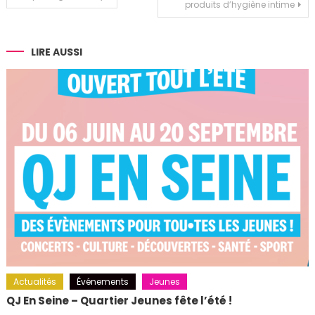
produits d’hygiène intime
de
l’article
LIRE AUSSI
Actualités
Événements
Jeunes
QJ En Seine – Quartier Jeunes fête l’été !