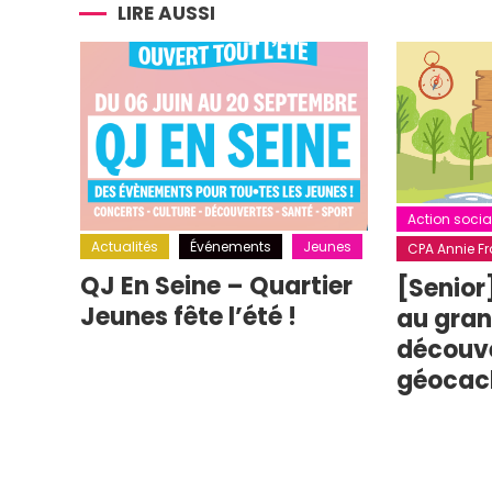
l’article
LIRE AUSSI
Action socia
Actualités
Événements
Jeunes
CPA Annie Fra
QJ En Seine – Quartier
[Senior
Jeunes fête l’été !
au grand
découv
géocac