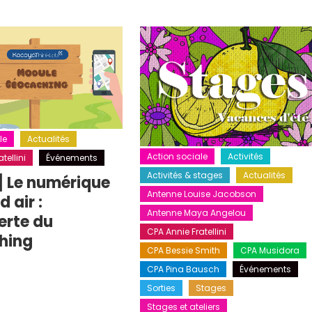
le
Actualités
Action sociale
Activités
tellini
Événements
Activités & stages
Actualités
] Le numérique
Antenne Louise Jacobson
 air :
Antenne Maya Angelou
erte du
CPA Annie Fratellini
hing
CPA Bessie Smith
CPA Musidora
CPA Pina Bausch
Événements
Sorties
Stages
Stages et ateliers