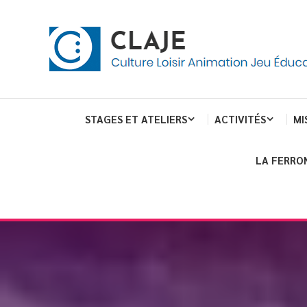
Skip
Panneau de gestion des cookies
To
Content
Culture Loisir Animation Jeu Education
Claje
STAGES ET ATELIERS
ACTIVITÉS
MI
LA FERRO