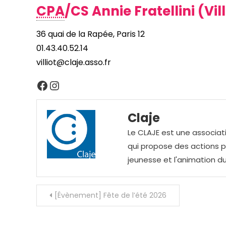
CPA
/CS Annie Fratellini (Vill
36 quai de la Rapée, Paris 12
01.43.40.52.14
villiot@claje.asso.fr
Facebook
Instagram
Claje
Le CLAJE est une associati
qui propose des actions pou
jeunesse et l'animation du
Navigation
[Évènement] Fête de l’été 2026
de