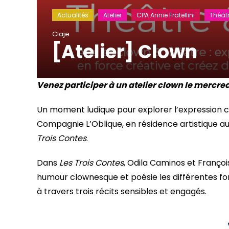
Actualités
Atelier
CPA Annie Fratellini
Théât
Claje
[Atelier] Clown
Venez participer à un atelier clown le mercre
Un moment ludique pour explorer l’expression cor
Compagnie L’Oblique, en résidence artistique au
Trois Contes
.
Dans
Les Trois Contes
, Odila Caminos et Franço
humour clownesque et poésie les différentes f
à travers trois récits sensibles et engagés.