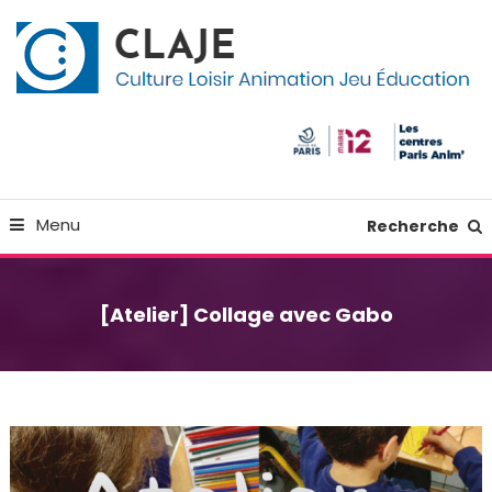
Skip
Panneau de gestion des cookies
To
Content
Culture Loisir Animation Jeu Education
Claje
Menu
Recherche
[Atelier] Collage avec Gabo