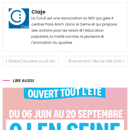
Claje
Le CLAJE est une association loi 1901 qui gère 4
centres Paris Anim' dans le 12eme et qui propose
des actions pour les loisirs et l’éducation
populaire, la mixité sociale, la jeunesse et
l'animation du quartier.
Navigation
[Atelier] Broderie sur photo
[Évènement] Fête de l’été 2026
de
l’article
LIRE AUSSI