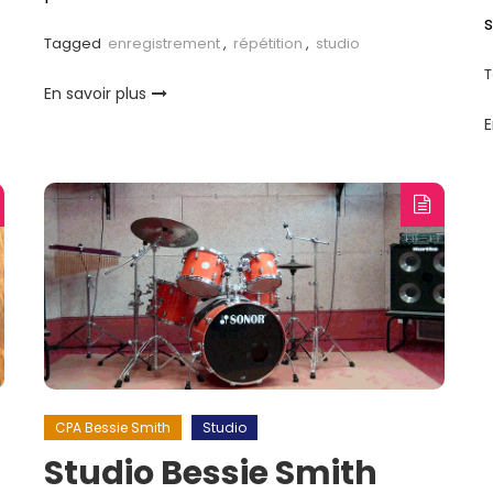
s
Tagged
enregistrement
,
répétition
,
studio
En savoir plus
E
CPA Bessie Smith
Studio
Studio Bessie Smith