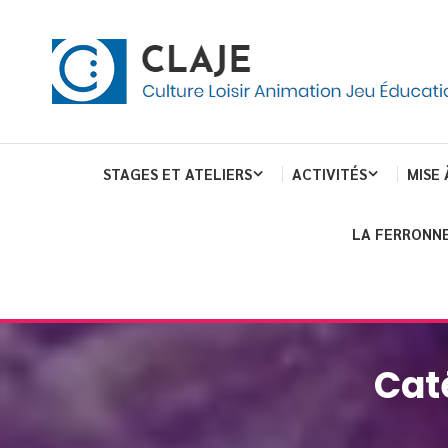
eau de gestion des cookies
ent
Culture Loisir Animation Jeu Education
Claje
STAGES ET ATELIERS
ACTIVITÉS
MISE 
LA FERRONNE
Cat