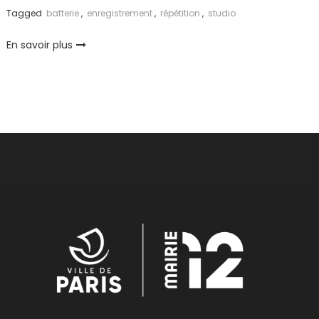
Tagged
batterie
,
enregistrement
,
répétition
,
studio
En savoir plus