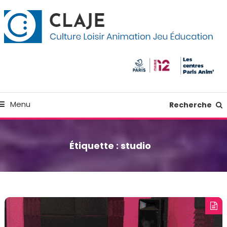
kip
anneau de gestion des cookies
o
ontent
Culture Loisir Animation Jeu Education
Claje
Menu
Recherche
Étiquette :
studio