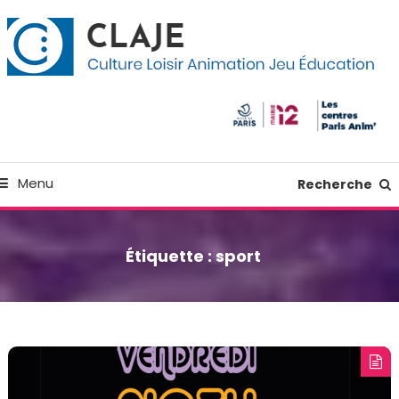
kip
anneau de gestion des cookies
o
ontent
Culture Loisir Animation Jeu Education
Claje
Menu
Recherche
Étiquette :
sport