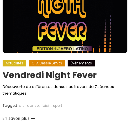
Actualités
CPA Bessie Smith
Événements
Vendredi Night Fever
Découverte de différentes danses au travers de 7 séances
thématiques.
Tagged
art
,
danse
,
loisir
,
sport
En savoir plus