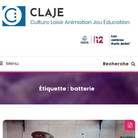
kip
anneau de gestion des cookies
o
ontent
Culture Loisir Animation Jeu Education
Claje
Menu
Recherche
Étiquette :
batterie