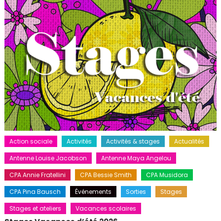
Action sociale
Activités
Activités & stages
Actualités
Antenne Louise Jacobson
Antenne Maya Angelou
CPA Annie Fratellini
CPA Bessie Smith
CPA Musidora
CPA Pina Bausch
Événements
Sorties
Stages
Stages et ateliers
Vacances scolaires