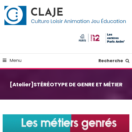
Skip
Panneau de gestion des cookies
To
Content
Culture Loisir Animation Jeu Education
Claje
Menu
Recherche
[Atelier]STÉRÉOTYPE DE GENRE ET MÉTIER