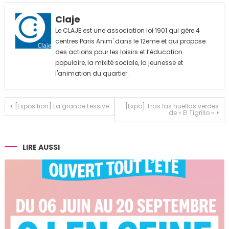
Claje
Le CLAJE est une association loi 1901 qui gère 4
centres Paris Anim' dans le 12eme et qui propose
des actions pour les loisirs et l’éducation
populaire, la mixité sociale, la jeunesse et
l'animation du quartier.
Navigation
[Exposition] La grande Lessive
[Expo] Tras las huellas verdes
de « El Tigrillo »
de
l’article
LIRE AUSSI