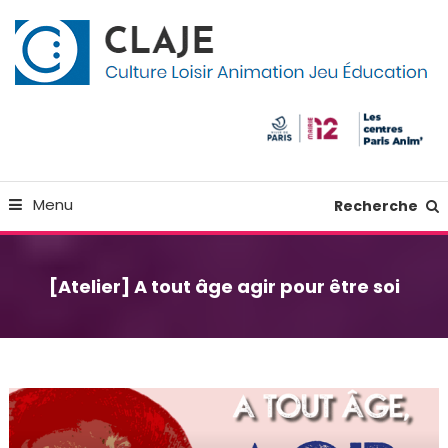
Skip
Panneau de gestion des cookies
To
Content
Culture Loisir Animation Jeu Education
Claje
Menu
Recherche
[Atelier] A tout âge agir pour être soi