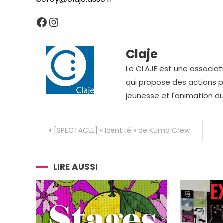
Facebook
Instagram
Claje
Le CLAJE est une associati
qui propose des actions pou
jeunesse et l'animation du
Navigation
[SPECTACLE] « Identité » de Kumo Crew
de
l’article
LIRE AUSSI