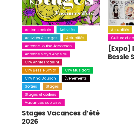
Action sociale
Activités
Actualités
Activités & stages
Actualités
Culture et co
Antenne Louise Jacobson
[Expo] 
Antenne Maya Angelou
Bessie 
CPA Annie Fratellini
CPA Bessie Smith
CPA Musidora
CPA Pina Bausch
Événements
Sorties
Stages
Stages et ateliers
Vacances scolaires
Stages Vacances d’été
2026