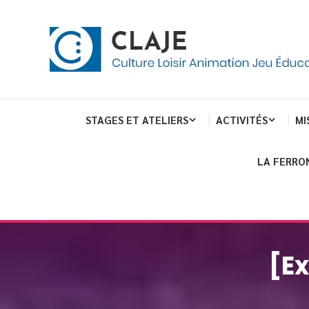
Skip
Panneau de gestion des cookies
To
Content
Culture Loisir Animation Jeu Education
Claje
STAGES ET ATELIERS
ACTIVITÉS
MI
LA FERRO
[Ex