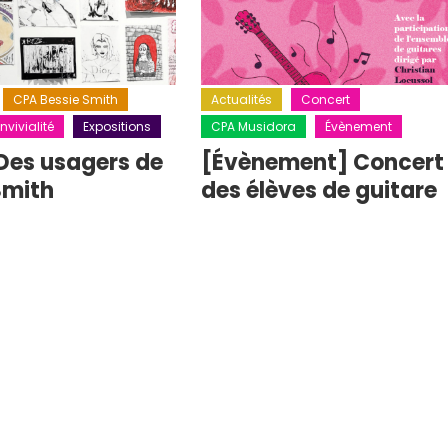
CPA Bessie Smith
Actualités
Concert
nvivialité
Expositions
CPA Musidora
Évènement
Des usagers de
[Évènement] Concert
Smith
des élèves de guitare