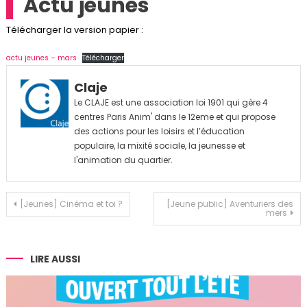
Actu jeunes
Télécharger la version papier :
actu jeunes – mars
Télécharger
Claje
Le CLAJE est une association loi 1901 qui gère 4
centres Paris Anim' dans le 12eme et qui propose
des actions pour les loisirs et l’éducation
populaire, la mixité sociale, la jeunesse et
l'animation du quartier.
Navigation
[Jeunes] Cinéma et toi ?
[Jeune public] Aventuriers des
mers
de
l’article
LIRE AUSSI