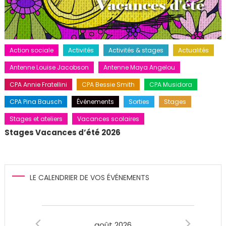
Action sociale
Activités
Activités & stages
Actualités
Antenne Louise Jacobson
Antenne Maya Angelou
CPA Annie Fratellini
CPA Bessie Smith
CPA Musidora
CPA Pina Bausch
Événements
Sorties
Stages
Stages et ateliers
Vacances scolaires
Stages Vacances d’été 2026
LE CALENDRIER DE VOS ÉVÉNEMENTS
Évènements
août 2026