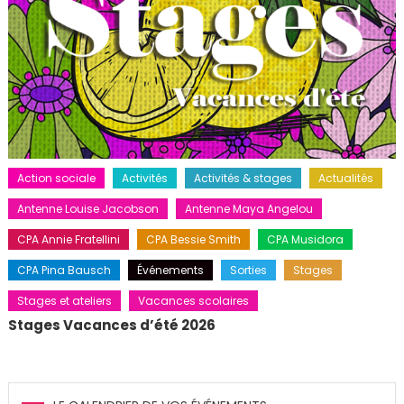
Action sociale
Activités
Activités & stages
Actualités
Antenne Louise Jacobson
Antenne Maya Angelou
CPA Annie Fratellini
CPA Bessie Smith
CPA Musidora
CPA Pina Bausch
Événements
Sorties
Stages
Stages et ateliers
Vacances scolaires
Stages Vacances d’été 2026