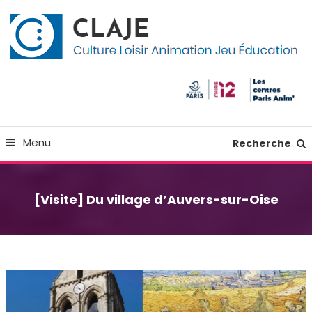
Skip
Panneau de gestion des cookies
To
Content
Culture Loisir Animation Jeu Education
Claje
Menu
Recherche
[Visite] Du village d’Auvers-sur-Oise