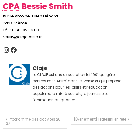
CPA
Bessie Smith
19 rue Antoine Julien Hénard
Paris 12 ème
Tél. : 01.40.02.06.60
reuilly@claje.asso.fr
Instagram
Facebook
Claje
Le CLAJE est une association loi 1901 qui gère 4
centres Paris Anim' dans le 12eme et qui propose
des actions pour les loisirs et l’éducation
populaire, la mixité sociale, la jeunesse et
l'animation du quartier.
Navigation
Programme des activités 26-
[Évènement] Fratellini en fête
27
de