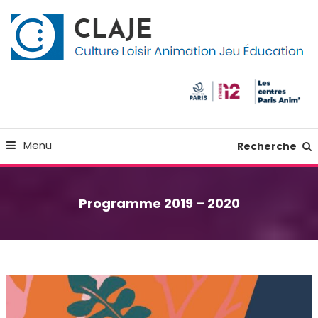
Skip
Panneau de gestion des cookies
To
Content
Culture Loisir Animation Jeu Education
Claje
Menu
Recherche
Programme 2019 – 2020