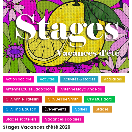
Action sociale
Activités
Activités & stages
Actualités
Antenne Louise Jacobson
Antenne Maya Angelou
CPA Annie Fratellini
CPA Bessie Smith
CPA Musidora
CPA Pina Bausch
Événements
Sorties
Stages
Stages et ateliers
Vacances scolaires
Stages Vacances d’été 2026